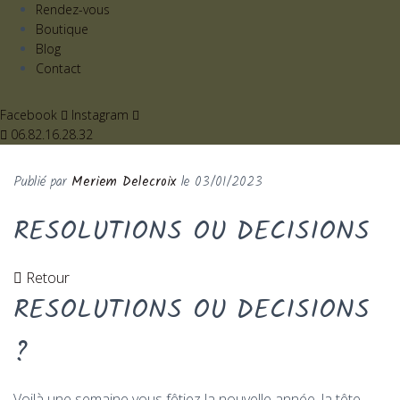
Rendez-vous
Boutique
Blog
Contact
Facebook
Instagram
06.82.16.28.32
Publié par
le
03/01/2023
RESOLUTIONS OU DECISIONS
Retour
RESOLUTIONS OU DECISIONS
?
Voilà une semaine vous fêtiez la nouvelle année, la tête