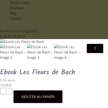
Rendez-vous
Boutique
Blog
Contact
Facebook
Instagram
06.82.16.28.32
Ebook Les Fleurs de Bach
En stock
10,00
€
quantité
de
AJOUTER AU PANIER
Ebook
Les