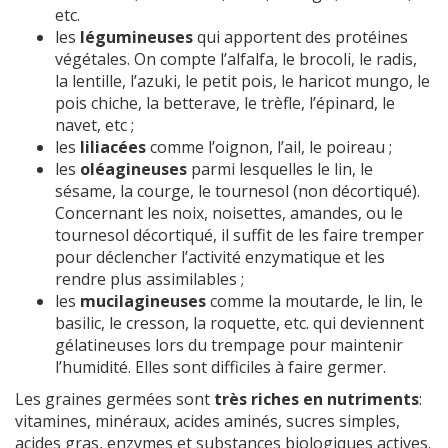
etc.
les
légumineuses
qui apportent des protéines
végétales. On compte l’alfalfa, le brocoli, le radis,
la lentille, l’azuki, le petit pois, le haricot mungo, le
pois chiche, la betterave, le trèfle, l’épinard, le
navet, etc ;
les
liliacées
comme l’oignon, l’ail, le poireau ;
les
oléagineuses
parmi lesquelles le lin, le
sésame, la courge, le tournesol (non décortiqué).
Concernant les noix, noisettes, amandes, ou le
tournesol décortiqué, il suffit de les faire tremper
pour déclencher l’activité enzymatique et les
rendre plus assimilables ;
les
mucilagineuses
comme la moutarde, le lin, le
basilic, le cresson, la roquette, etc. qui deviennent
gélatineuses lors du trempage pour maintenir
l’humidité. Elles sont difficiles à faire germer.
Les graines germées sont
très riches en nutriments
:
vitamines, minéraux, acides aminés, sucres simples,
acides gras, enzymes et substances biologiques actives.