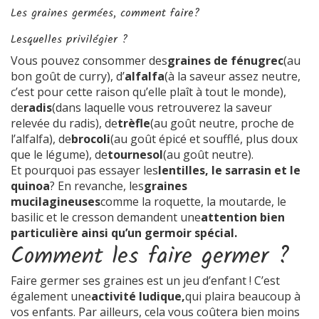
Les graines germées, comment faire?
Lesquelles privilégier ?
Vous pouvez consommer des
graines de fénugrec
(au
bon goût de curry), d’
alfalfa
(à la saveur assez neutre,
c’est pour cette raison qu’elle plaît à tout le monde),
de
radis
(dans laquelle vous retrouverez la saveur
relevée du radis), de
trèfle
(au goût neutre, proche de
l’alfalfa), de
brocoli
(au goût épicé et soufflé, plus doux
que le légume), de
tournesol
(au goût neutre).
Et pourquoi pas essayer les
lentilles, le sarrasin et le
quinoa
? En revanche, les
graines
mucilagineuses
comme la roquette, la moutarde, le
basilic et le cresson demandent une
attention bien
particulière ainsi qu’un germoir spécial.
Comment les faire germer ?
Faire germer ses graines est un jeu d’enfant ! C’est
également une
activité ludique,
qui plaira beaucoup à
vos enfants. Par ailleurs, cela vous coûtera bien moins