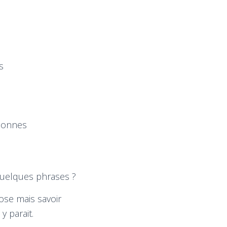
s
 bonnes
 quelques phrases ?
ose mais savoir
y parait.