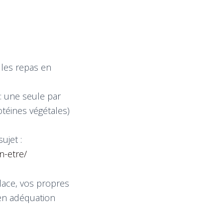
 les repas en
: une seule par
téines végétales)
ujet :
n-etre/
place, vos propres
s en adéquation