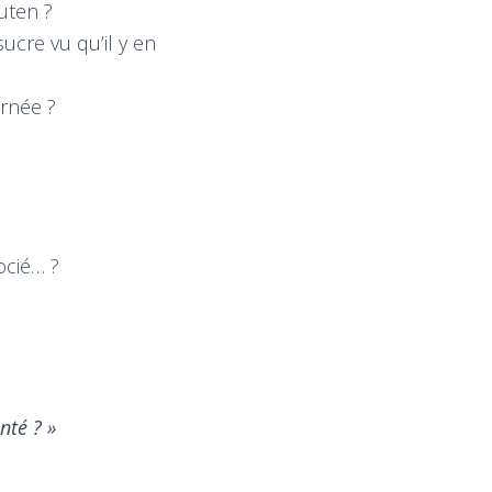
uten ?
ucre vu qu’il y en
rnée ?
ocié… ?
nté ? »